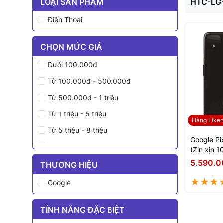
LOẠI SẢN PHẨM
HTC-LG
Điện Thoại
CHỌN MỨC GIÁ
Dưới 100.000đ
Từ 100.000đ - 500.000đ
Từ 500.000đ - 1 triệu
Từ 1 triệu - 5 triệu
Hàng Like
Từ 5 triệu - 8 triệu
Google Pi
Từ 8 triệu - 10 triệu
(Zin xịn 
5.590.0
Từ 10 triệu - 15 triệu
THƯƠNG HIỆU
Từ 15 triệu - 20 triệu
Google
Trên 20 triệu
TÍNH NĂNG ĐẶC BIỆT