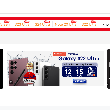
5 Seri
S23 Ultra
S24 Ultra
Note 20 Ultra
S22 Ultra
iPhon