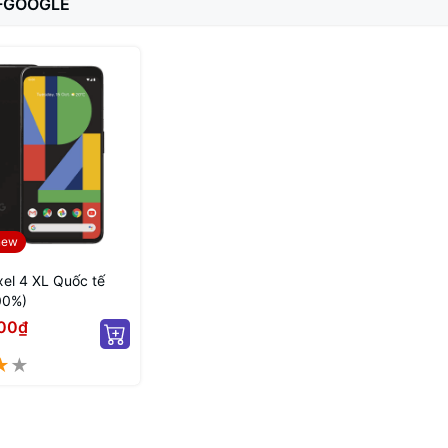
-GOOGLE
new
xel 4 XL Quốc tế
100%)
00₫